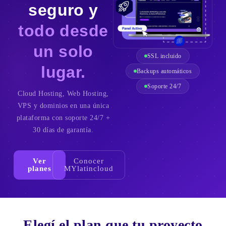
seguro y
todo desde
un solo
SSL incluido
lugar.
Backups automáticos
Soporte 24/7
Cloud Hosting, Web Hosting,
VPS y dominios en una única
plataforma con soporte 24/7 +
30 días de garantía.
Ver
Conocer
planes
MYlatincloud
Elegí el plan que
tu proyecto