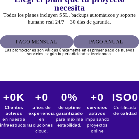
necesita
Todos los planes incluyen SSL, backups automáticos y soporte
humano real 24/7 + 30 días de garantía.
PAGO MENSUAL
PAGO ANUAL
Las promociones son válidas únicamente en el primer pago de nuevos
servicios, según la periodicidad seleccionada.
+
0
K
+
0
0
%
+
0
ISO
0
Clientes
años de
de uptime
servicios
Certificado
activos
experiencia
garantizado
activos
de calidad
en nuestra
en
para máxima
impulsando
infraestructura
soluciones
estabilidad.
proyectos
cloud.
online