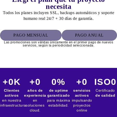
necesita
Todos los planes incluyen SSL, backups automáticos y soporte
humano real 24/7 + 30 días de garantía.
PAGO MENSUAL
PAGO ANUAL
Las promociones son válidas únicamente en el primer pago de nuevos
servicios, según la periodicidad seleccionada.
+
0
K
+
0
0
%
+
0
ISO
0
Clientes
años de
de uptime
servicios
Certificado
activos
experiencia
garantizado
activos
de calidad
en nuestra
en
para máxima
impulsando
infraestructura
soluciones
estabilidad.
proyectos
cloud.
online