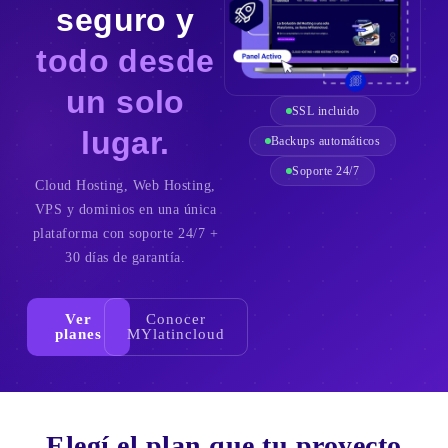
seguro y
todo desde
un solo
SSL incluido
lugar.
Backups automáticos
Soporte 24/7
Cloud Hosting, Web Hosting,
VPS y dominios en una única
plataforma con soporte 24/7 +
30 días de garantía.
Ver
Conocer
planes
MYlatincloud
Elegí el plan que
tu proyecto