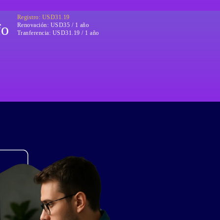
Registro: USD31.19
fo
Renovación:
USD35 / 1 año
Tranferencia:
USD31.19 / 1 año