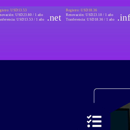
gistro: USD13.53
Registro: USD18.36
.net
.in
novación:
USD23.80 / 1 año
Renovación:
USD23.10 / 1 año
anferencia:
USD13.53 / 1 año
Tranferencia:
USD18.36 / 1 año