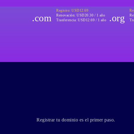
Registro: USD12.69
Re
.com
.org
Renovación:
USD20.30 / 1 año
Re
Tranferencia:
USD12.69 / 1 año
Tr
Registrar tu dominio es el primer paso.