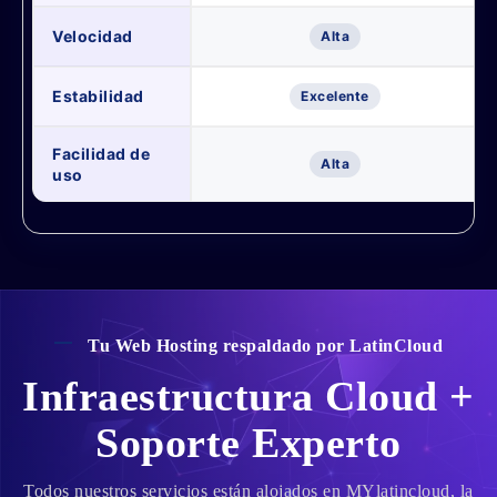
Velocidad
Alta
Estabilidad
Excelente
Facilidad de
Alta
uso
Tu Web Hosting respaldado por LatinCloud
Infraestructura Cloud +
Soporte Experto
Todos nuestros servicios están alojados en MYlatincloud, la