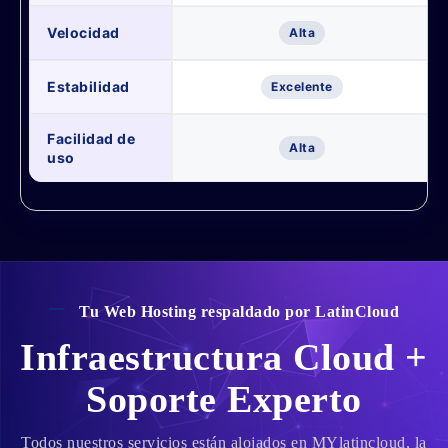
Velocidad
Alta
Estabilidad
Excelente
Facilidad de
Alta
uso
Tu Web Hosting respaldado por LatinCloud
Infraestructura Cloud +
Soporte Experto
Todos nuestros servicios están alojados en MYlatincloud, la