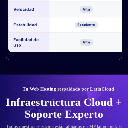
Velocidad
Alta
Estabilidad
Excelente
Facilidad de
Alta
uso
Tu Web Hosting respaldado por LatinCloud
Infraestructura Cloud +
Soporte Experto
Todos nuestros servicios están alojados en MYlatincloud, la